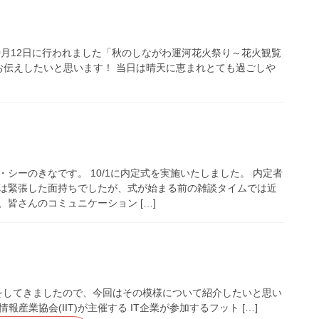
0月12日に行われました「秋のしながわ運河花火祭り～花火観覧
お伝えしたいと思います！ 当日は晴天に恵まれとても過ごしや
シーのきなです。 10/1に内定式を実施いたしました。 内定者
は緊張した面持ちでしたが、式が始まる前の雑談タイムでは近
皆さんのコミュニケーション […]
加をしてきましたので、今回はその模様について紹介したいと思い
産業協会(IIT)が主催する IT企業が参加するフット […]