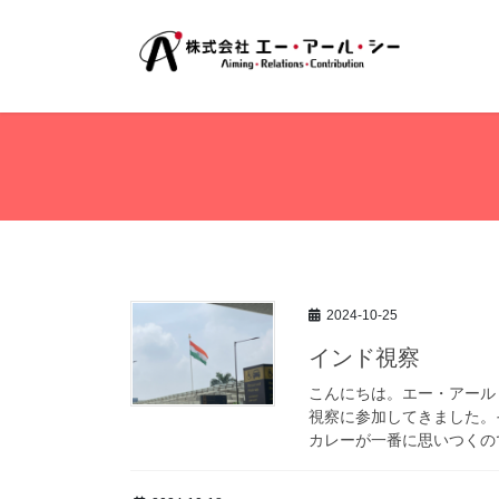
コ
ナ
ン
ビ
テ
ゲ
ン
ー
ツ
シ
へ
ョ
ス
ン
キ
に
ッ
移
プ
動
2024-10-25
インド視察
こんにちは。エー・アール・
視察に参加してきました。
カレーが一番に思いつくので