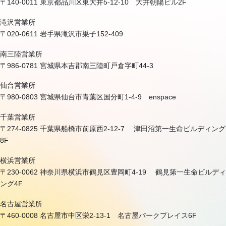
〒140-0011 東京都品川区東大井5-12-10 大井朝陽ビル2F
滝沢営業所
〒020-0611 岩手県滝沢市巣子152-409
南三陸営業所
〒986-0781 宮城県本吉郡南三陸町戸倉字町44-3
仙台営業所
〒980-0803 宮城県仙台市青葉区国分町1-4-9 enspace
千葉営業所
〒274-0825 千葉県船橋市前原西2-12-7 津田沼第一生命ビルディング
8F
横浜営業所
〒230-0062 神奈川県横浜市鶴見区豊岡町4-19 鶴見第一生命ビルディ
ング4F
名古屋営業所
〒460-0008 名古屋市中区栄2-13-1 名古屋パークプレイス6F