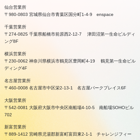
仙台営業所
〒980-0803 宮城県仙台市青葉区国分町1-4-9 enspace
千葉営業所
〒274-0825 千葉県船橋市前原西2-12-7 津田沼第一生命ビルディ
ング8F
横浜営業所
〒230-0062 神奈川県横浜市鶴見区豊岡町4-19 鶴見第一生命ビル
ディング4F
名古屋営業所
〒460-0008 名古屋市中区栄2-13-1 名古屋パークプレイス6F
大阪営業所
〒542-0081 大阪府大阪市中央区南船場4-10-5 南船場SOHOビル
702
新富営業所
〒889-1412 宮崎県児湯郡新富町富田東2-1-1 チャレンジフィー