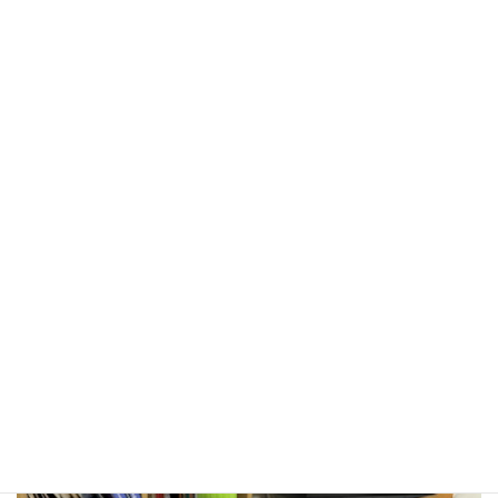
を睡眠時間として使えるぐらい自由に過ごせていましたが、今で
は平日は最速で帰っても、寝るまでの間に４時間ぐらいしかあり
ません。ご飯や風呂のことを考えると自由な時間は限られてくる
ので、その時間で噛み締めるようにゲームをやっています。
よくK＆Jに寄るので普段の自由時間はさらに少ないですが、先輩
社員の方々とお酒を飲みながら楽しく話せて、ゲームをやってい
る時と同じぐらいにオンオフを切り替えてリラックスできている
と思います。金曜日は用事がない限り寄ってから帰ろう（たまに
帰れません）と思っているので、ぜひいろいろな人と交流してい
きたいです。
趣味は好きなもののグッズを集めることです。その中でも特にエ
ヴァンゲリオンとポケモンが好きで、これらを中心に集めていま
す。たまに散歩中に見つけたいい感じの流木とかも拾ったりしま
す。どう考えてもいらないものもついつい買ってしまうので収納
に困っています。